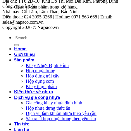
Địa chỉ: TT6.2D-10, Khu Đô Thị Mới Đại Kim, Phường Định
Công, Tp.Hà Nội
Chưa có sản phẩm trong giỏ hàng.
Nhà máy: Cổ Lãm, Lâm Thao, Bắc Ninh
Điện thoại: 024 3995 3266 | Hotline: 0971 563 668 | Email:
sales@napaco.com.vn
Copyright 2026 ©
Napaco.vn
Tìm
kiếm:
Home
Giới thiệu
Sản phẩm
Khay Nhựa Định Hình
Hộp nhựa trong
Hộp đựng trái cây
Hộp đựng cơm
Khay thực phẩm
Kiến thức về nhựa
Dịch vụ gia công nhựa
Gia công khay nhựa định hình
Hộp nhựa đựng thức ăn
Dịch vụ làm khuôn nhựa theo yêu cầu
Sản xuất hộp nhựa trong theo yêu cầu
Tin tức
Liên hệ