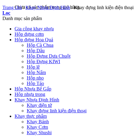
Chưa có sản phẩm trong giỏ hàng.
Trang chủ
/
Khay Nhựa Định Hình
/
Khay đựng linh kiện điện thoại
Lọc
Danh mục sản phẩm
Gia công khay nhựa
Hộp đựng cơm
Hộp đựng Hoa Quả
Hộp Cà Chua
Hộp Dâu
Hộp Đựng Dưa Chuột
Hộp Đựng KIWI
Hộp lê
Hộp Nấm
Hộp nho
Hộp Táo
Hộp Nhựa Bế Gấp
Hộp nhựa trong
Khay Nhựa Định Hình
Khay điện tử
Khay đựng linh kiện điện thoại
Khay thực phẩm
Khay Bánh
Khay Cơm
Khay Shushi