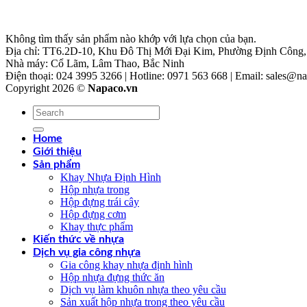
Không tìm thấy sản phẩm nào khớp với lựa chọn của bạn.
Địa chỉ: TT6.2D-10, Khu Đô Thị Mới Đại Kim, Phường Định Công,
Nhà máy: Cổ Lãm, Lâm Thao, Bắc Ninh
Điện thoại: 024 3995 3266 | Hotline: 0971 563 668 | Email: sales@
Copyright 2026 ©
Napaco.vn
Tìm
kiếm:
Home
Giới thiệu
Sản phẩm
Khay Nhựa Định Hình
Hộp nhựa trong
Hộp đựng trái cây
Hộp đựng cơm
Khay thực phẩm
Kiến thức về nhựa
Dịch vụ gia công nhựa
Gia công khay nhựa định hình
Hộp nhựa đựng thức ăn
Dịch vụ làm khuôn nhựa theo yêu cầu
Sản xuất hộp nhựa trong theo yêu cầu