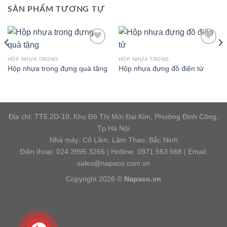
SẢN PHẨM TƯƠNG TỰ
HỘP NHỰA TRONG
HỘP NHỰA TRONG
Hộp nhựa trong đựng quà tặng
Hộp nhựa đựng đồ điện tử
Add to
Add to
wishlist
wishlist
Địa chỉ: TT6.2D-10, Khu Đô Thị Mới Đại Kim, Phường Định Công,
Tp.Hà Nội
Nhà máy: Cổ Lãm, Lâm Thao, Bắc Ninh
Điện thoại: 024 3995 3266 | Hotline: 0971 563 668 | Email:
sales@napaco.com.vn
Copyright 2026 ©
Napaco.vn