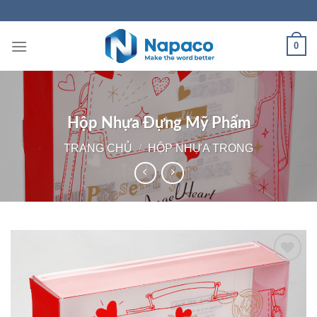
Skip
to
content
0
Hộp Nhựa Đựng Mỹ Phẩm
TRANG CHỦ
/
HỘP NHỰA TRONG
Add to
wishlist