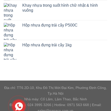
Khay nhựa trong suốt hình chữ nhật & hình
vuông
Hộp nhựa đựng trái cây P500C
Hộp nhựa đựng trái cây 1kg
Địa chỉ: TT6.2D-10, Khu Đô Thị Mới Đại Kim, Phường Định Công,
Tp.Hà Nội
Nhà máy: Cổ Lãm, Lâm Thao, Bắc Ninh
Điện thoại: 024 3995 3266 | Hotline: 0971 563 668 | Email:
sales@napaco.com.vn