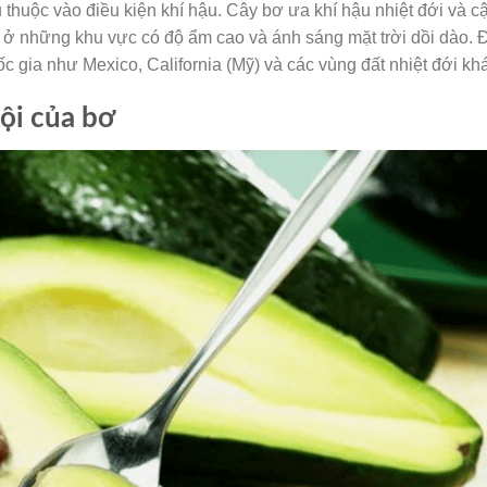
thuộc vào điều kiện khí hậu. Cây bơ ưa khí hậu nhiệt đới và c
g ở những khu vực có độ ẩm cao và ánh sáng mặt trời dồi dào. 
c gia như Mexico, California (Mỹ) và các vùng đất nhiệt đới kh
rội của bơ