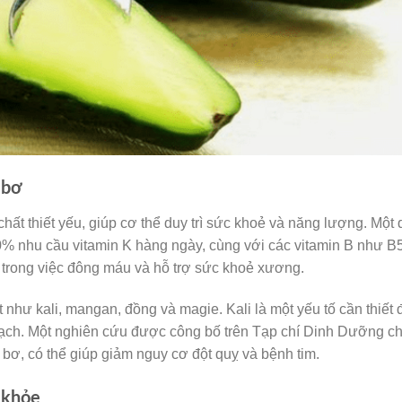
 bơ
hất thiết yếu, giúp cơ thể duy trì sức khoẻ và năng lượng. Một
% nhu cầu vitamin K hàng ngày, cùng với các vitamin B như B5
g trong việc đông máu và hỗ trợ sức khoẻ xương.
như kali, mangan, đồng và magie. Kali là một yếu tố cần thiết 
 mạch. Một nghiên cứu được công bố trên Tạp chí Dinh Dưỡng c
ư bơ, có thể giúp giảm nguy cơ đột quỵ và bệnh tim.
 khỏe