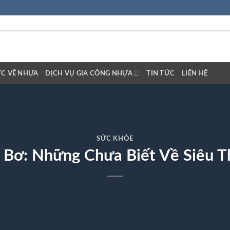
ỨC VỀ NHỰA
DỊCH VỤ GIA CÔNG NHỰA
TIN TỨC
LIÊN HỆ
SỨC KHỎE
 Bơ: Những Chưa Biết Về Siêu 