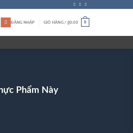
0
ĐĂNG NHẬP
GIỎ HÀNG /
₫
0.00
Thực Phẩm Này