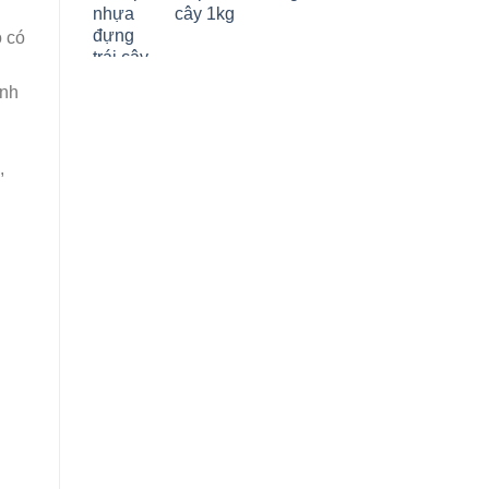
cây 1kg
o có
ịnh
,