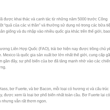
ã được khai thác và canh tác từ những năm 5000 trước Công
t “quả của các vị thần” và thường sử dụng nó trong các bữa ti
ân giống và du nhập vào nhiều quốc gia khác trên thế giới, bao
ơng Liên Hợp Quốc (FAO), trái bơ hiện nay được trồng chủ y
 Mexico là quốc gia sản xuất bơ lớn nhất thế giới, cung cấp g
 gần đây, sự phổ biến của bơ đã tăng mạnh nhờ vào các chiế
ỡng.
ass, bơ Fuerte, và bơ Bacon, mỗi loại có hương vị và cấu trúc
y, được xem là loại bơ phổ biến nhất toàn cầu. Bơ Fuerte lại có
ơn nhưng vẫn rất thơm ngon.