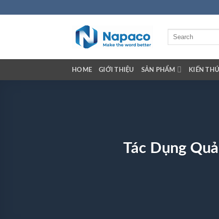
Skip
to
content
Tìm
kiếm:
HOME
GIỚI THIỆU
SẢN PHẨM
KIẾN TH
Tác Dụng Quả