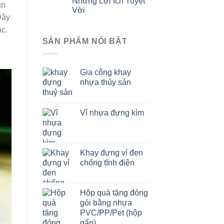
Những Lợi Ích Tuyệt
ận
Vời
Đây
ác.
SẢN PHẨM NỔI BẬT
Gia công khay
nhựa thủy sản
Vỉ nhựa đựng kìm
Khay đựng vỉ đen
chống tĩnh điện
Hộp quà tặng đóng
gói bằng nhựa
PVC/PP/Pet (hộp
gấp)