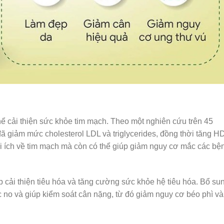
thể cải thiện sức khỏe tim mạch. Theo một nghiên cứu trên 45
 giảm mức cholesterol LDL và triglycerides, đồng thời tăng H
i ích về tim mạch mà còn có thể giúp giảm nguy cơ mắc các bệ
p cải thiện tiêu hóa và tăng cường sức khỏe hệ tiêu hóa. Bổ su
c no và giúp kiểm soát cân nặng, từ đó giảm nguy cơ béo phì và