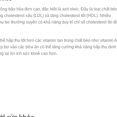
g bão hòa đơn cao, đặc biệt là axit oleic. Đây là loại chất bé
g cholesterol xấu (LDL) và tăng cholesterol tốt (HDL). Nhiều
hụ bơ thường xuyên có khả năng duy trì chỉ số cholesterol ổn đ
hể hấp thụ tốt hơn các vitamin tan trong chất béo như vitamin A
hợp bơ vào các bữa ăn có thể tăng cường khả năng hấp thụ dinh
 lại lợi ích sức khoẻ cao hơn.