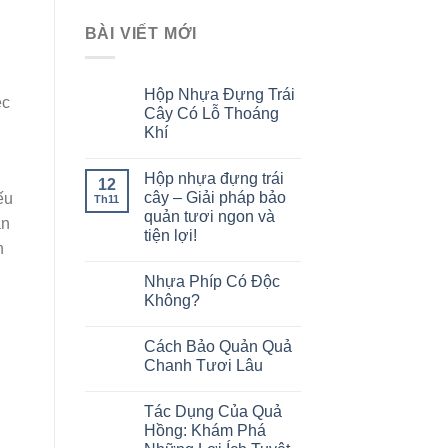
BÀI VIẾT MỚI
Hộp Nhựa Đựng Trái
ệc
Cây Có Lỗ Thoáng
Khí
Hộp nhựa đựng trái
12
cây – Giải pháp bảo
ếu
Th11
quản tươi ngon và
ần
tiện lợi!
n
Nhựa Phíp Có Độc
Không?
Cách Bảo Quản Quả
Chanh Tươi Lâu
Tác Dụng Của Quả
Hồng: Khám Phá