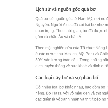
Lịch sử và nguồn gốc quả bơ
Quả bơ có nguồn gốc từ Nam Mỹ, nơi nó đ
Nguyên. Người Aztec đã coi trái bơ như mộ
quan trọng. Theo thời gian, bơ đã được nh
gồm cả châu Âu và châu Á.
Theo một nghiên cứu của Tổ chức Nông Lư
ở các nước như Mexico, Mỹ, Peru và Chile.
30% sản lượng toàn cầu. Trong những năm
dịch truyền thông về sức khoẻ và dinh dư
Các loại cây bơ và sự phân bố
Có nhiều loại bơ khác nhau, bao gồm bơ H
riêng. Bơ Hass, với vỏ màu đen và thịt ngậ
đặc điểm là vỏ xanh nhẵn và thịt ít béo h