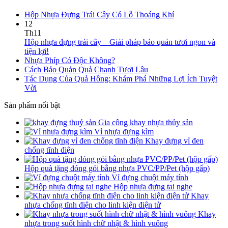
Hộp Nhựa Đựng Trái Cây Có Lỗ Thoáng Khí
12
Th11
Hộp nhựa đựng trái cây – Giải pháp bảo quản tươi ngon và
tiện lợi!
Nhựa Phíp Có Độc Không?
Cách Bảo Quản Quả Chanh Tươi Lâu
Tác Dụng Của Quả Hồng: Khám Phá Những Lợi Ích Tuyệt
Vời
Sản phẩm nổi bật
Gia công khay nhựa thủy sản
Vỉ nhựa đựng kìm
Khay đựng vỉ đen
chống tĩnh điện
Hộp quà tặng đóng gói bằng nhựa PVC/PP/Pet (hộp gấp)
Vỉ đựng chuột máy tính
Hộp nhựa đựng tai nghe
Khay
nhựa chống tĩnh điện cho linh kiện điện tử
Khay
nhựa trong suốt hình chữ nhật & hình vuông