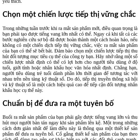
yêu thích.
Chọn một chiến lược tiếp thị vững chắc
Trong những tuần trước khi ra mắt sản phẩm mới, điều quan trọng là
bạn phải tạo được tiếng vang lớn nhất có thể. Ngay cả khi tất cả các
bước nghiên cứu sơ bộ đã được hoàn thành một cách hoàn hảo, nếu
không có một chiến dịch tiếp thị vững chắc, việc ra mắt sản phẩm
của bạn có thể sẽ bết bát. Đảm bảo chọn một chiến lược tiếp thị thu
hút đối tượng mục tiêu cụ thể của công ty bạn. Hãy nhớ rằng một số
chiến lược nhất định có thể có lợi hơn cho người tiêu dùng ở độ
tuổi, giới tính hoặc nhân khẩu học văn hóa nhất định. Chẳng hạn,
người tiêu dùng trẻ tuổi dành phần lớn thời gian để tương tác với
nhau trên nền tảng kỹ thuật số. Do đó, tiếp thị truyền thông xã hội
và kỹ thuật số là một cách hiệu quả cao để tiếp cận đối tượng nhân
khẩu học cụ thể này.
Chuẩn bị để đưa ra một tuyên bố
Buổi ra mắt sản phẩm của bạn phải gây được tiếng vang lớn và thu
hút mọi người bàn tán ngay khi sản phẩm lên kệ. Một trong những
cách đơn giản nhất để làm điều này là thông qua một thiết kế sản
phẩm để đưa ra tuyên bố. Cố gắng thiết kế sản phẩm của bạn theo
cách dễ dàng tạo nên sự khác biệt so với các đối thủ cạnh tranh.