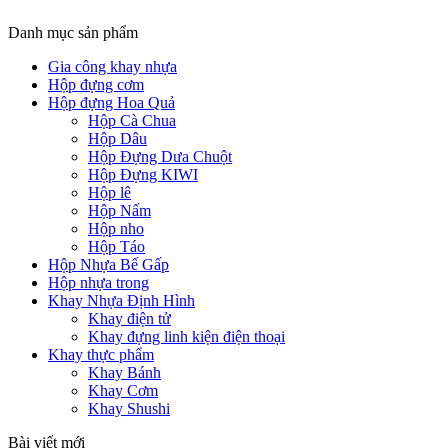
Danh mục sản phẩm
Gia công khay nhựa
Hộp đựng cơm
Hộp đựng Hoa Quả
Hộp Cà Chua
Hộp Dâu
Hộp Đựng Dưa Chuột
Hộp Đựng KIWI
Hộp lê
Hộp Nấm
Hộp nho
Hộp Táo
Hộp Nhựa Bế Gấp
Hộp nhựa trong
Khay Nhựa Định Hình
Khay điện tử
Khay đựng linh kiện điện thoại
Khay thực phẩm
Khay Bánh
Khay Cơm
Khay Shushi
Bài viết mới