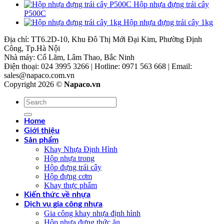
Hộp nhựa đựng trái cây
P500C
Hộp nhựa đựng trái cây 1kg
Địa chỉ: TT6.2D-10, Khu Đô Thị Mới Đại Kim, Phường Định
Công, Tp.Hà Nội
Nhà máy: Cổ Lãm, Lâm Thao, Bắc Ninh
Điện thoại: 024 3995 3266 | Hotline: 0971 563 668 | Email:
sales@napaco.com.vn
Copyright 2026 ©
Napaco.vn
Tìm
kiếm:
Home
Giới thiệu
Sản phẩm
Khay Nhựa Định Hình
Hộp nhựa trong
Hộp đựng trái cây
Hộp đựng cơm
Khay thực phẩm
Kiến thức về nhựa
Dịch vụ gia công nhựa
Gia công khay nhựa định hình
Hộp nhựa đựng thức ăn