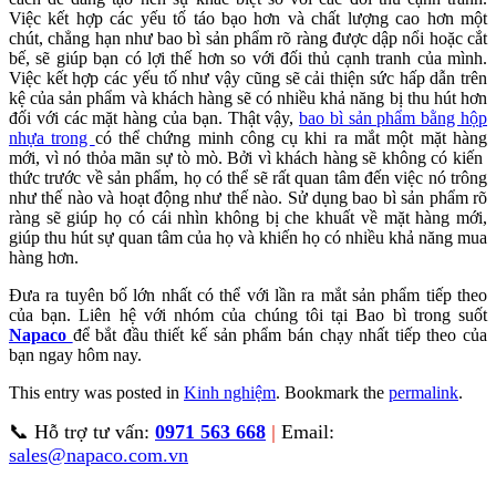
Việc kết hợp các yếu tố táo bạo hơn và chất lượng cao hơn một
chút, chẳng hạn như bao bì sản phẩm rõ ràng được dập nổi hoặc cắt
bế, sẽ giúp bạn có lợi thế hơn so với đối thủ cạnh tranh của mình.
Việc kết hợp các yếu tố như vậy cũng sẽ cải thiện sức hấp dẫn trên
kệ của sản phẩm và khách hàng sẽ có nhiều khả năng bị thu hút hơn
đối với các mặt hàng của bạn. Thật vậy,
bao bì sản phẩm bằng hộp
nhựa trong
có thể chứng minh công cụ khi ra mắt một mặt hàng
mới, vì nó thỏa mãn sự tò mò. Bởi vì khách hàng sẽ không có kiến ​​
thức trước về sản phẩm, họ có thể sẽ rất quan tâm đến việc nó trông
như thế nào và hoạt động như thế nào. Sử dụng bao bì sản phẩm rõ
ràng sẽ giúp họ có cái nhìn không bị che khuất về mặt hàng mới,
giúp thu hút sự quan tâm của họ và khiến họ có nhiều khả năng mua
hàng hơn.
Đưa ra tuyên bố lớn nhất có thể với lần ra mắt sản phẩm tiếp theo
của bạn. Liên hệ với nhóm của chúng tôi tại Bao bì trong suốt
Napaco
để bắt đầu thiết kế sản phẩm bán chạy nhất tiếp theo của
bạn ngay hôm nay.
This entry was posted in
Kinh nghiệm
. Bookmark the
permalink
.
📞 Hỗ trợ tư vấn:
0971 563 668
|
Email:
sales@napaco.com.vn