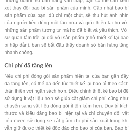
nhưng doanh số bán hàng vẫn thấp, bạn có thể cần xem
xét thay đổi bao bì sản phẩm của mình. Cập nhật bao bì
sản phẩm của bạn, dù chỉ một chút, sẽ thu hút ánh nhìn
của người tiêu dùng một lần nữa và giới thiệu lại họ với
những sản phẩm tương tự mà họ đã biết và yêu thích. Với
sự quan tâm trở lại đối với sản phẩm (nhờ thiết kế lại bao
bì hấp dẫn), bạn sẽ bắt đầu thấy doanh số bán hàng tăng
nhanh chóng.
Chi phí đã tăng lên
Nếu chi phí đóng gói sản phẩm hiện tại của bạn gần đây
đã tăng lên, có thể đã đến lúc thiết kế lại bao bì theo cách
thân thiện với ngân sách hơn. Điều chỉnh thiết kế bao bì để
sử dụng ít vật liệu hơn sẽ giúp cắt giảm chi phí, cũng như
chuyển sang vật liệu đóng gói ít tốn kém hơn. Duy trì kích
thước và kiểu dáng bao bì hiện tại và chỉ chuyển đổi vật
liệu được sử dụng sẽ cắt giảm chi phí sản xuất trong khi
vẫn giữ được thiết kế độc đáo cho bao bì của bạn. Bao bì