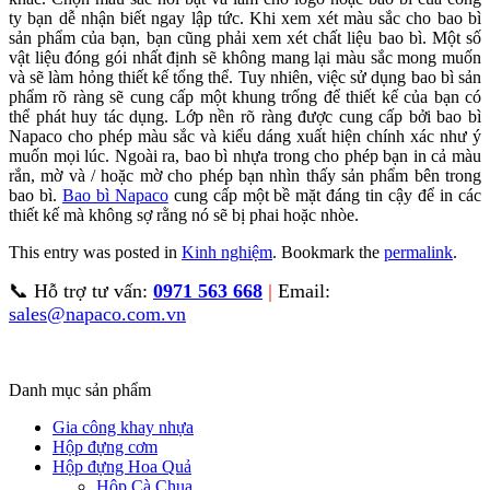
ty bạn dễ nhận biết ngay lập tức. Khi xem xét màu sắc cho bao bì
sản phẩm của bạn, bạn cũng phải xem xét chất liệu bao bì. Một số
vật liệu đóng gói nhất định sẽ không mang lại màu sắc mong muốn
và sẽ làm hỏng thiết kế tổng thể. Tuy nhiên, việc sử dụng bao bì sản
phẩm rõ ràng sẽ cung cấp một khung trống để thiết kế của bạn có
thể phát huy tác dụng. Lớp nền rõ ràng được cung cấp bởi bao bì
Napaco cho phép màu sắc và kiểu dáng xuất hiện chính xác như ý
muốn mọi lúc. Ngoài ra, bao bì nhựa trong cho phép bạn in cả màu
rắn, mờ và / hoặc mờ cho phép bạn nhìn thấy sản phẩm bên trong
bao bì.
Bao bì Napaco
cung cấp một bề mặt đáng tin cậy để in các
thiết kế mà không sợ rằng nó sẽ bị phai hoặc nhòe.
This entry was posted in
Kinh nghiệm
. Bookmark the
permalink
.
📞 Hỗ trợ tư vấn:
0971 563 668
|
Email:
sales@napaco.com.vn
Danh mục sản phẩm
Gia công khay nhựa
Hộp đựng cơm
Hộp đựng Hoa Quả
Hộp Cà Chua