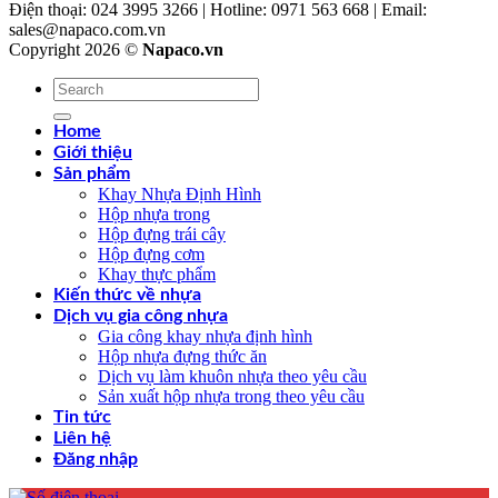
Điện thoại: 024 3995 3266 | Hotline: 0971 563 668 | Email:
sales@napaco.com.vn
Copyright 2026 ©
Napaco.vn
Tìm
kiếm:
Home
Giới thiệu
Sản phẩm
Khay Nhựa Định Hình
Hộp nhựa trong
Hộp đựng trái cây
Hộp đựng cơm
Khay thực phẩm
Kiến thức về nhựa
Dịch vụ gia công nhựa
Gia công khay nhựa định hình
Hộp nhựa đựng thức ăn
Dịch vụ làm khuôn nhựa theo yêu cầu
Sản xuất hộp nhựa trong theo yêu cầu
Tin tức
Liên hệ
Đăng nhập