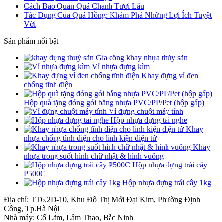
Cách Bảo Quản Quả Chanh Tươi Lâu
Tác Dụng Của Quả Hồng: Khám Phá Những Lợi Ích Tuyệt
Vời
Sản phẩm nổi bật
Gia công khay nhựa thủy sản
Vỉ nhựa đựng kìm
Khay đựng vỉ đen
chống tĩnh điện
Hộp quà tặng đóng gói bằng nhựa PVC/PP/Pet (hộp gấp)
Vỉ đựng chuột máy tính
Hộp nhựa đựng tai nghe
Khay
nhựa chống tĩnh điện cho linh kiện điện tử
Khay
nhựa trong suốt hình chữ nhật & hình vuông
Hộp nhựa đựng trái cây
P500C
Hộp nhựa đựng trái cây 1kg
Địa chỉ: TT6.2D-10, Khu Đô Thị Mới Đại Kim, Phường Định
Công, Tp.Hà Nội
Nhà máy: Cổ Lãm, Lâm Thao, Bắc Ninh