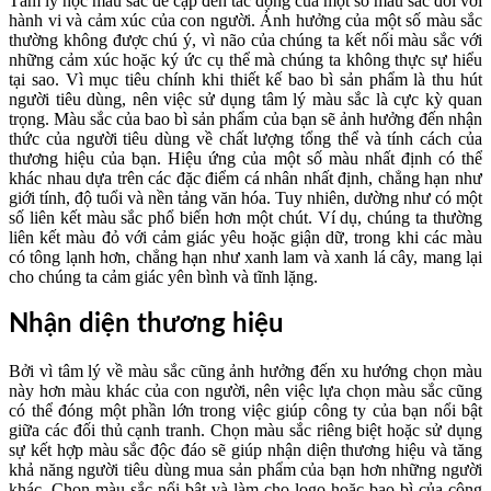
Tâm lý học màu sắc đề cập đến tác động của một số màu sắc đối với
hành vi và cảm xúc của con người. Ảnh hưởng của một số màu sắc
thường không được chú ý, vì não của chúng ta kết nối màu sắc với
những cảm xúc hoặc ký ức cụ thể mà chúng ta không thực sự hiểu
tại sao. Vì mục tiêu chính khi thiết kế bao bì sản phẩm là thu hút
người tiêu dùng, nên việc sử dụng tâm lý màu sắc là cực kỳ quan
trọng. Màu sắc của bao bì sản phẩm của bạn sẽ ảnh hưởng đến nhận
thức của người tiêu dùng về chất lượng tổng thể và tính cách của
thương hiệu của bạn. Hiệu ứng của một số màu nhất định có thể
khác nhau dựa trên các đặc điểm cá nhân nhất định, chẳng hạn như
giới tính, độ tuổi và nền tảng văn hóa. Tuy nhiên, dường như có một
số liên kết màu sắc phổ biến hơn một chút. Ví dụ, chúng ta thường
liên kết màu đỏ với cảm giác yêu hoặc giận dữ, trong khi các màu
có tông lạnh hơn, chẳng hạn như xanh lam và xanh lá cây, mang lại
cho chúng ta cảm giác yên bình và tĩnh lặng.
Nhận diện thương hiệu
Bởi vì tâm lý về màu sắc cũng ảnh hưởng đến xu hướng chọn màu
này hơn màu khác của con người, nên việc lựa chọn màu sắc cũng
có thể đóng một phần lớn trong việc giúp công ty của bạn nổi bật
giữa các đối thủ cạnh tranh. Chọn màu sắc riêng biệt hoặc sử dụng
sự kết hợp màu sắc độc đáo sẽ giúp nhận diện thương hiệu và tăng
khả năng người tiêu dùng mua sản phẩm của bạn hơn những người
khác. Chọn màu sắc nổi bật và làm cho logo hoặc bao bì của công