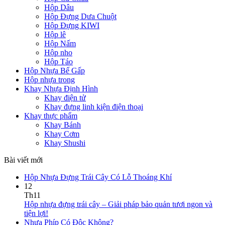
Hộp Dâu
Hộp Đựng Dưa Chuột
Hộp Đựng KIWI
Hộp lê
Hộp Nấm
Hộp nho
Hộp Táo
Hộp Nhựa Bế Gấp
Hộp nhựa trong
Khay Nhựa Định Hình
Khay điện tử
Khay đựng linh kiện điện thoại
Khay thực phẩm
Khay Bánh
Khay Cơm
Khay Shushi
Bài viết mới
Hộp Nhựa Đựng Trái Cây Có Lỗ Thoáng Khí
12
Th11
Hộp nhựa đựng trái cây – Giải pháp bảo quản tươi ngon và
tiện lợi!
Nhựa Phíp Có Độc Không?