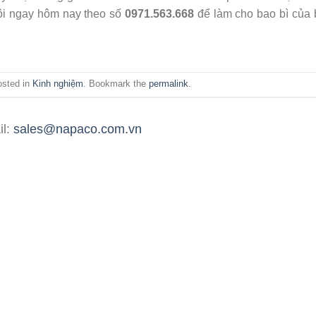
ôi ngay hôm nay theo số
0971.563.668
để làm cho bao bì của 
osted in
Kinh nghiệm
. Bookmark the
permalink
.
il:
sales@napaco.com.vn