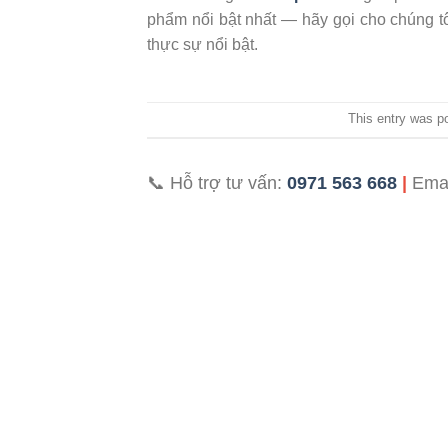
phẩm nổi bật nhất — hãy gọi cho chúng t
thực sự nổi bật.
This entry was p
📞 Hỗ trợ tư vấn:
0971 563 668
|
Ema