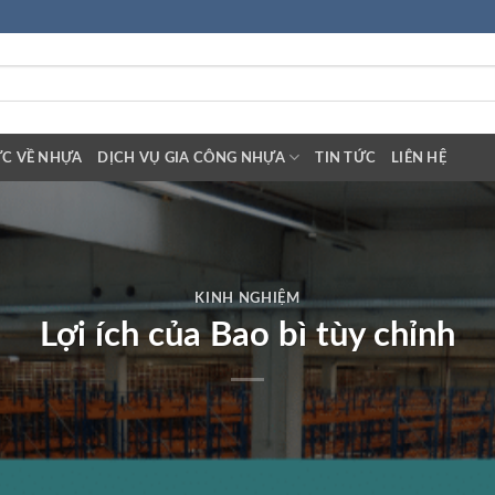
ỨC VỀ NHỰA
DỊCH VỤ GIA CÔNG NHỰA
TIN TỨC
LIÊN HỆ
KINH NGHIỆM
Lợi ích của Bao bì tùy chỉnh