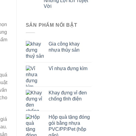
Những Lợi Ích Tuyệt
Vời
chọn
SẢN PHẨM NỔI BẬT
rung
phẩm
Gia công khay
nhựa thủy sản
Vỉ nhựa đựng kìm
 quá
huật
 vấn
Khay đựng vỉ đen
 cho
chống tĩnh điện
Hộp quà tặng đóng
 giá
gói bằng nhựa
sau.
PVC/PP/Pet (hộp
 sản
gấp)