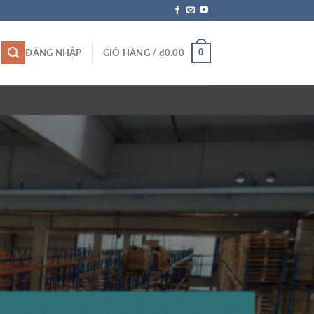
0
ĐĂNG NHẬP
GIỎ HÀNG /
₫
0.00