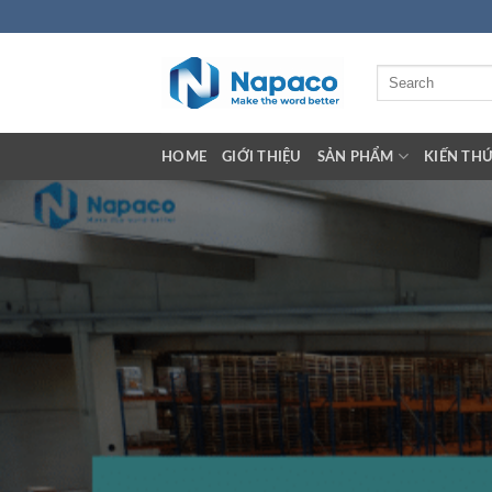
Skip
to
content
Tìm
kiếm:
HOME
GIỚI THIỆU
SẢN PHẨM
KIẾN TH