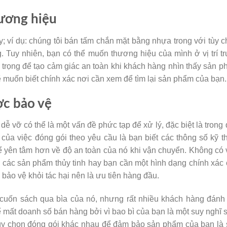
ương hiệu
 ví dụ: chúng tôi bán tấm chắn mặt bằng nhựa trong với tùy 
 Tuy nhiên, bạn có thể muốn thương hiệu của mình ở vị trí t
 trọng để tạo cảm giác an toàn khi khách hàng nhìn thấy sản 
muốn biết chính xác nơi cần xem để tìm lại sản phẩm của bạn.
ợc bảo vệ
ễ vỡ có thể là một vấn đề phức tạp để xử lý, đặc biệt là trong
 của việc đóng gói theo yêu cầu là bạn biết các thông số kỹ t
ể yên tâm hơn về độ an toàn của nó khi vận chuyển. Không có
các sản phẩm thủy tinh hay bạn cần một hình dạng chính xác
bảo vệ khỏi tác hại nên là ưu tiên hàng đầu.
 cuốn sách qua bìa của nó, nhưng rất nhiều khách hàng đánh
mất doanh số bán hàng bởi vì bao bì của bạn là một suy nghĩ 
ùy chọn đóng gói khác nhau để đảm bảo sản phẩm của bạn là