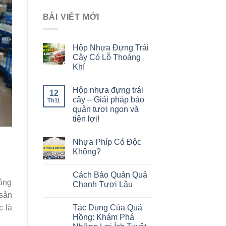
BÀI VIẾT MỚI
Hộp Nhựa Đựng Trái
Cây Có Lỗ Thoáng
Khí
Hộp nhựa đựng trái
12
cây – Giải pháp bảo
Th11
quản tươi ngon và
tiện lợi!
Nhựa Phíp Có Độc
Không?
Cách Bảo Quản Quả
hông
Chanh Tươi Lâu
 sản
Tác Dụng Của Quả
c là
Hồng: Khám Phá